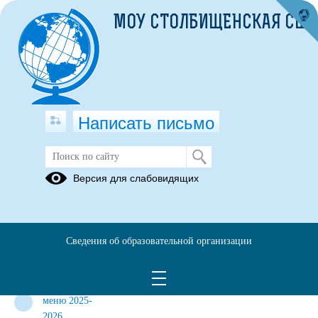
МОУ СТОЛБИЩЕНСКАЯ СШ
Написать письмо
Версия для слабовидящих
Питание
Родительский
Всероссийский
Всемирный
контроль
конкурс
день борьбы
Сведения об образовательной организации
"Лучшая
с
школьная
ожирением
столовая"
меню 2025-
2026