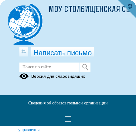
МОУ СТОЛБИЩЕНСКАЯ СШ
Написать письмо
Организация отдыха и оздоровление
Версия для слабовидящих
детей
Интересная
Лагерь с
Палаточный
жизнь в
дневным
лагерь
Сведения об образовательной организации
кадре
пребыванием
структура и
Основные
Документы
органы
сведения
управления