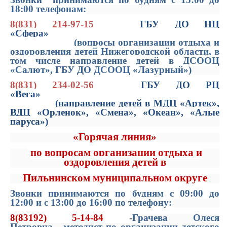
18:00 телефонам:
8(831) 214-97-15
ГБУ ДО НЦ
«Сфера»
(вопросы организации отдыха и
оздоровления детей Нижегородской области, в
том числе направление детей в ДСООЦ
«Салют», ГБУ ДО ДСООЦ «Лазурный»)
8(831)
234-02-56
ГБУ ДО РЦ
«Вега»
(направление детей в МДЦ «Артек»,
ВДЦ «Орленок», «Смена», «Океан», «Алые
паруса»)
«Горяч
ая
лини
я
»
по вопросам организации отдыха и
оздоровления детей в
Пильнинском
муниципальном округе
Звонки
принимаются
по будням с 09:00 до
12:00 и с 13:00 до 16:00 по телефону
:
8(83192) 5-14-84
-
Грачева Олеся
Петровна - методист по организации детского