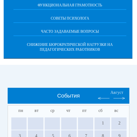
ФУНКЦИОНАЛЬНАЯ ГРАМОТНОСТЬ
СОВЕТЫ ПСИХОЛОГА
ЧАСТО ЗАДАВАЕМЫЕ ВОПРОСЫ
СНИЖЕНИЕ БЮРОКРАТИЧЕСКОЙ НАГРУЗКИ НА
ПЕДАГОГИЧЕСКИХ РАБОТНИКОВ
Август
События
пн
вт
ср
чт
пт
сб
вс
1
2
3
4
5
6
7
8
9