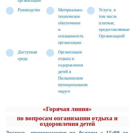
организации
Руководство
Материально-
Услуги, в
техническое
том числе
обеспечение
платные,
и
предоставляемые
оснащенность
Организацией
организации
Доступная
Организация
среда
отдыха и
оздоровления
детей в
Пильнинском
муниципальном
округе
«Горячая линия»
по вопросам организации отдыха и
оздоровления детей
Звонки принимаются по будням с 15:00 до