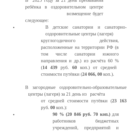
В
20
2
5
году за 2
1
д
ень
пребывания
ребёнка в оздоровительном центре
возмещение будет
следующее:
В детские санатории и санаторно-
оздоровительные центры (лагеря)
круглогодичного действия,
расположенные на территории РФ (в
том числе санатории южного
направления и др.) из расчёта 60 %
(
14
439
руб
.
6
0
коп.
) от средней
стоимости путёвки (
2
4
066
,
00
коп.
).
В загородные оздоровительно-образовательные
центры (лагеря)
за 21 день
из
расчёта
от средней стоимости путёвки (
23 163
руб.
00
коп.
):
90 %
(20 846 руб. 70 коп.)
для
работников бюджетных
учреждений, предприятий и