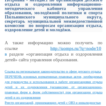
отдыха и оздоровления информационно-
методического кабинета
управления
образования, молодёжной политики и спорта
Пильнинского
муниципального округа,
секретарь муниципальной межведомственной
комиссии по
вопросам
организации отдыха,
оздоровление детей и молод
ё
жи.
А также информацию можно получить по
ссылке
http://uomps.ru/?q=node/10
в
разделе
«
организация отдыха и оздоровления
детей
»
сайта управления образования.
Ссылка на региональное законодательство в сфере детского отдыха
ПЕРЕЧЕНЬ основных нормативных правовых актов, необходимых
для руководства и использования в работе организациями отдыха
детей и их оздоровления (независимо от организационно-
правовых форм и форм собственности) при организации отдыха
детей и их оздоровления
Реестр организаций, принимающих детей с ОВЗ и инвалидностью