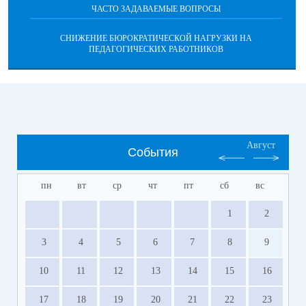
ЧАСТО ЗАДАВАЕМЫЕ ВОПРОСЫ
СНИЖЕНИЕ БЮРОКРАТИЧЕСКОЙ НАГРУЗКИ НА
ПЕДАГОГИЧЕСКИХ РАБОТНИКОВ
Август
События
пн
вт
ср
чт
пт
сб
вс
1
2
3
4
5
6
7
8
9
10
11
12
13
14
15
16
17
18
19
20
21
22
23