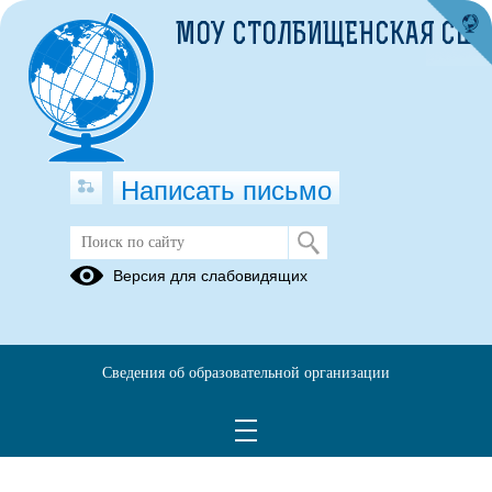
МОУ СТОЛБИЩЕНСКАЯ СШ
Написать письмо
СОВЕТЫ ПСИХОЛОГА
Версия для слабовидящих
Навигатор
Нормативные
Медиация
профилактики
документы
девиантного
Сведения об образовательной организации
поведения
Материалы
психолога